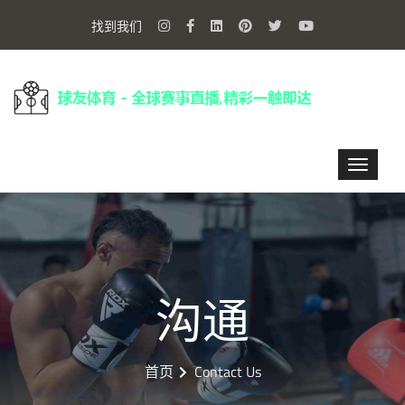
找到我们
沟通
首页
Contact Us