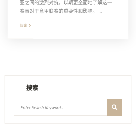
亚之间的激烈对抗，以期更全面地了解这一
赛事对于意甲联赛的重要性和影响。 ...
阅读
搜索