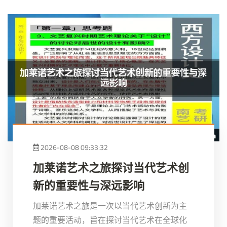
2026-08-08 09:33:32
加莱诺艺术之旅探讨当代艺术创
新的重要性与深远影响
加莱诺艺术之旅是一次以当代艺术创新为主
题的重要活动，旨在探讨当代艺术在全球化